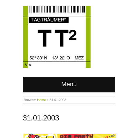
Menu
Browse:
Home
»
31.01.2003
31.01.2003