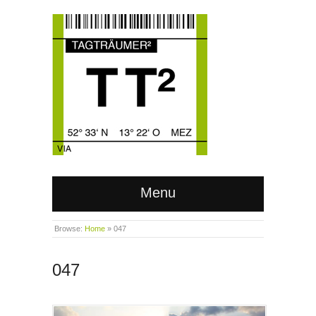
Menu
Browse:
Home
»
047
047